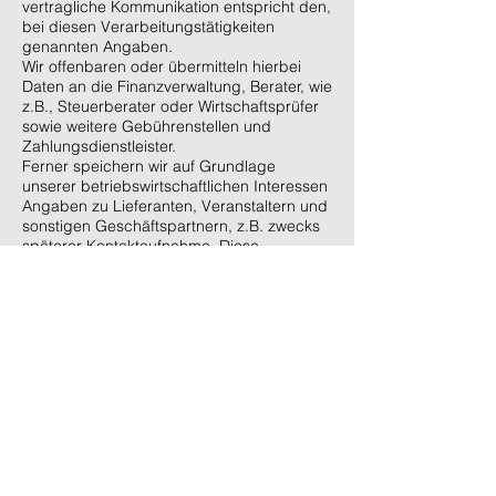
vertragliche Kommunikation entspricht den,
bei diesen Verarbeitungstätigkeiten
genannten Angaben.
Wir offenbaren oder übermitteln hierbei
Daten an die Finanzverwaltung, Berater, wie
z.B., Steuerberater oder Wirtschaftsprüfer
sowie weitere Gebührenstellen und
Zahlungsdienstleister.
Ferner speichern wir auf Grundlage
unserer betriebswirtschaftlichen Interessen
Angaben zu Lieferanten, Veranstaltern und
sonstigen Geschäftspartnern, z.B. zwecks
späterer Kontaktaufnahme. Diese
mehrheitlich unternehmensbezogenen
Daten, speichern wir grundsätzlich
dauerhaft.
Erbringung unserer satzungs- und
geschäftsgemäßen Leistungen
Wir verarbeiten die Daten unserer
Mitglieder, Unterstützer, Interessenten,
Kunden oder sonstiger Personen
entsprechend Art. 6 Abs. 1 lit. b. DSGVO,
sofern wir ihnen gegenüber vertragliche
Leistungen anbieten oder im Rahmen