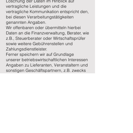
Löschung der Daten im Hinblick auf
vertragliche Leistungen und die
vertragliche Kommunikation entspricht den,
bei diesen Verarbeitungstätigkeiten
genannten Angaben.
Wir offenbaren oder übermitteln hierbei
Daten an die Finanzverwaltung, Berater, wie
z.B., Steuerberater oder Wirtschaftsprüfer
sowie weitere Gebührenstellen und
Zahlungsdienstleister.
Ferner speichern wir auf Grundlage
unserer betriebswirtschaftlichen Interessen
Angaben zu Lieferanten, Veranstaltern und
sonstigen Geschäftspartnern, z.B. zwecks
späterer Kontaktaufnahme. Diese
mehrheitlich unternehmensbezogenen
Daten, speichern wir grundsätzlich
dauerhaft.
Erbringung unserer satzungs- und
geschäftsgemäßen Leistungen
Wir verarbeiten die Daten unserer
Mitglieder, Unterstützer, Interessenten,
Kunden oder sonstiger Personen
entsprechend Art. 6 Abs. 1 lit. b. DSGVO,