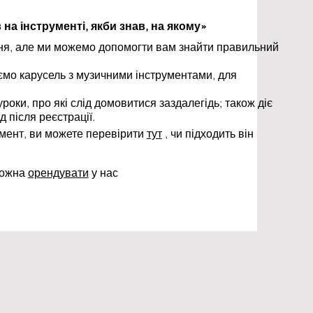
 на інструменті, якби знав, на якому»
я, але ми можемо допомогти вам знайти правильний
уємо карусель з музичними інструментами, для
роки, про які слід домовитися заздалегідь; також діє
 після реєстрації.
умент, ви можете перевірити
тут
, чи підходить він
можна
орендувати
у нас