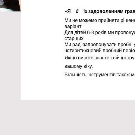
«Я
б
із задоволенням грав
Ми не можемо прийняти рішенн
варіант
Для дітей 6-8 років ми пропон
старших
Ми раді
запропонувати пробні у
чотиритижневий пробний період
Якщо ви вже знаєте свій інстр
вашому віку.
Більшість інструментів також 