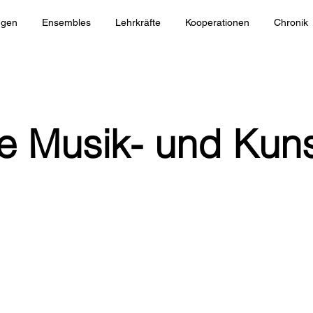
ngen
Ensembles
Lehrkräfte
Kooperationen
Chronik
e Musik- und Kun
eine Über-uns-Seite. Es ist der ideale Ort, um mehr Info
und deine Website hinzuzufügen. Doppelklicke auf das T
n Inhalt an. Denke an alle Informationen, die für deine
relevant sein könnten.