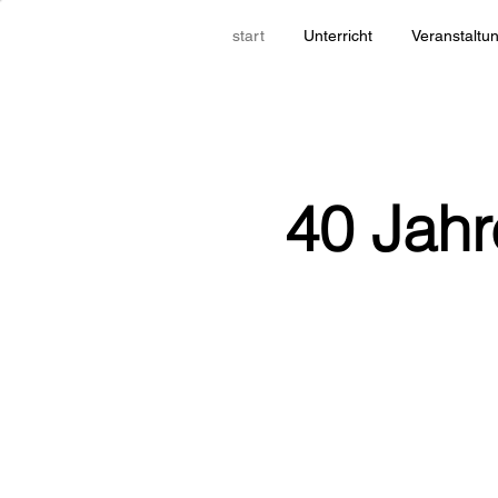
start
Unterricht
Veranstaltu
40 Jahr
Das ist d
über dich 
passe de