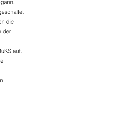
begann.
geschaltet
en die
n der
MuKS auf.
ie
an