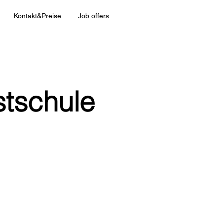
Kontakt&Preise
Job offers
stschule
rmationen
extfeld und
 Besucher