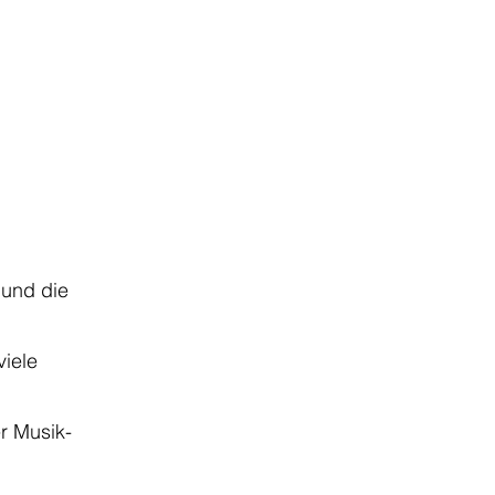
 und die
.
viele
r Musik-